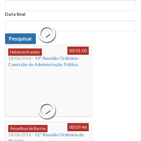
Data
Data final
Data
Pesquisar
00:01:00
Helvécio Arantes
18/06/2014
- 19ª Reunião Ordinária -
Comissão de Administração Pública
00:07:46
Amynthas de Barros
18/06/2014
- 51ª Reunião Ordinária do
Plenário