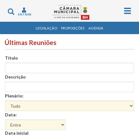
Togg
Toggle
ENTRAR
navig
navigation
LEGISLAÇÃO
PROPOSIÇÕES
AGENDA
Últimas Reuniões
Título
Descrição
Plenário:
Data:
Data
Data inicial