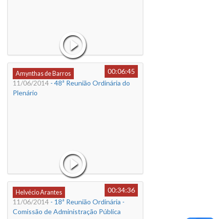
00:06:45
Amynthas de Barros
11/06/2014
- 48ª Reunião Ordinária do
Plenário
00:34:36
Helvécio Arantes
11/06/2014
- 18ª Reunião Ordinária -
Comissão de Administração Pública