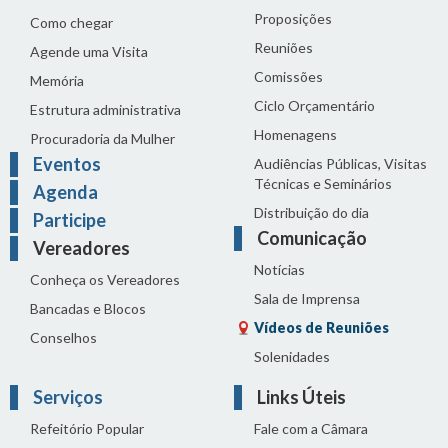
Proposições
Como chegar
Reuniões
Agende uma Visita
Comissões
Memória
Ciclo Orçamentário
Estrutura administrativa
Homenagens
Procuradoria da Mulher
Eventos
Audiências Públicas, Visitas
Técnicas e Seminários
Agenda
Distribuição do dia
Participe
Comunicação
Vereadores
Notícias
Conheça os Vereadores
Sala de Imprensa
Bancadas e Blocos
Vídeos de Reuniões
Conselhos
Solenidades
Serviços
Links Úteis
Refeitório Popular
Fale com a Câmara