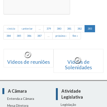
« início
‹ anterior
…
379
380
381
382
383
384
385
386
387
…
próximo ›
fim »
Vídeos de reuniões
Vídeos de
Solenidades
A Câmara
Atividade
Legislativa
Entenda a Câmara
Legislação
Mesa Diretora