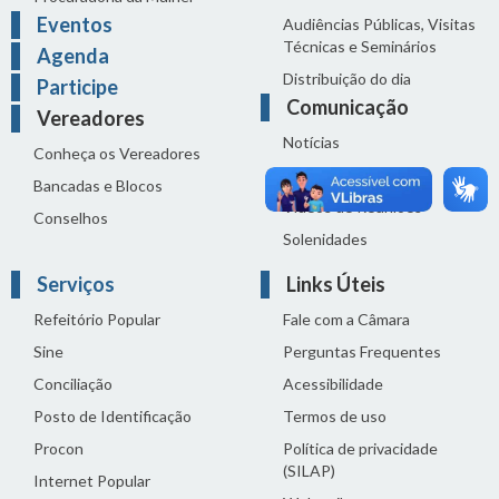
Eventos
Audiências Públicas, Visitas
Técnicas e Seminários
Agenda
Distribuição do dia
Participe
Comunicação
Vereadores
Notícias
Conheça os Vereadores
Sala de Imprensa
Bancadas e Blocos
Vídeos de Reuniões
Conselhos
Solenidades
Serviços
Links Úteis
Refeitório Popular
Fale com a Câmara
Sine
Perguntas Frequentes
Conciliação
Acessibilidade
Posto de Identificação
Termos de uso
Procon
Política de privacidade
(SILAP)
Internet Popular