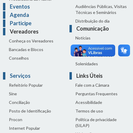
Eventos
Audiências Públicas, Visitas
Técnicas e Seminários
Agenda
Distribuição do dia
Participe
Comunicação
Vereadores
Notícias
Conheça os Vereadores
Sala de Imprensa
Bancadas e Blocos
Vídeos de Reuniões
Conselhos
Solenidades
Serviços
Links Úteis
Refeitório Popular
Fale com a Câmara
Sine
Perguntas Frequentes
Conciliação
Acessibilidade
Posto de Identificação
Termos de uso
Procon
Política de privacidade
(SILAP)
Internet Popular