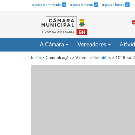
Ir para o conteúdo
1
Ir para o menu
2
Ir para a busca
3
A Câmara
Vereadores
Ativi
Início
>
Comunicação
>
Vídeos
>
Reuniões
>
10ª Reuniã