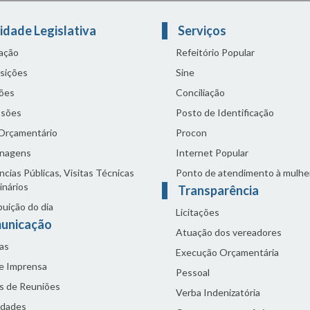
idade Legislativa
Serviços
lação
Refeitório Popular
sições
Sine
ões
Conciliação
sões
Posto de Identificação
 Orçamentário
Procon
nagens
Internet Popular
cias Públicas, Visitas Técnicas
Ponto de atendimento à mulhe
inários
Transparência
buição do dia
Licitações
unicação
Atuação dos vereadores
as
Execução Orçamentária
de Imprensa
Pessoal
s de Reuniões
Verba Indenizatória
idades