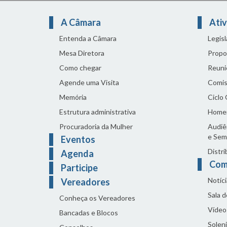
A Câmara
Ativ
Entenda a Câmara
Legis
Mesa Diretora
Propo
Como chegar
Reuni
Agende uma Visita
Comis
Memória
Ciclo
Estrutura administrativa
Home
Procuradoria da Mulher
Audiên
e Sem
Eventos
Distri
Agenda
Com
Participe
Notíci
Vereadores
Sala 
Conheça os Vereadores
Vídeo
Bancadas e Blocos
Solen