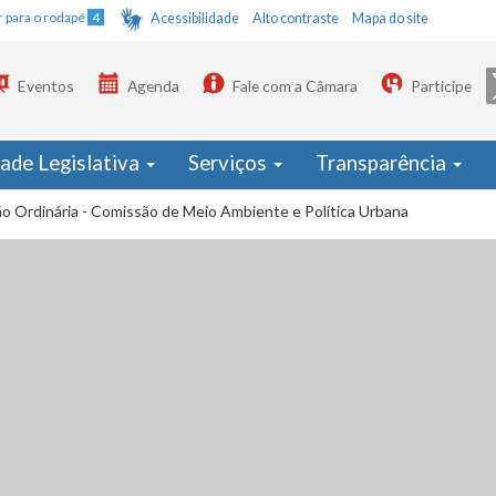
Ir para o rodapé
4
Acessibilidade
Alto contraste
Mapa do site
Eventos
Agenda
Fale com a Câmara
Participe
dade Legislativa
Serviços
Transparência
o Ordinária - Comissão de Meio Ambiente e Política Urbana