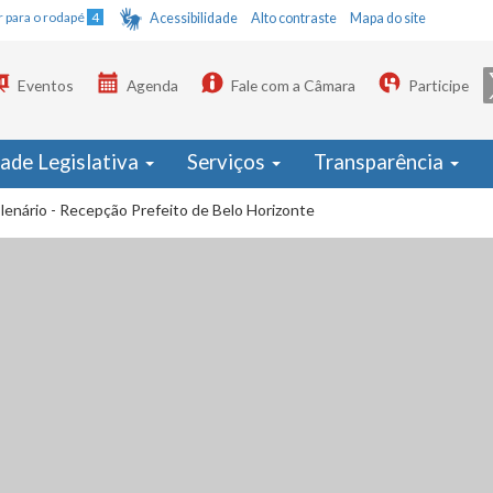
Ir para o rodapé
4
Acessibilidade
Alto contraste
Mapa do site
Eventos
Agenda
Fale com a Câmara
Participe
dade Legislativa
Serviços
Transparência
Plenário - Recepção Prefeito de Belo Horizonte