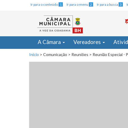
Ir para o conteúdo
1
Ir para o menu
2
Ir para a busca
3
A Câmara
Vereadores
Ativi
Início
>
Comunicação
>
Reuniões
>
Reunião Especial - 