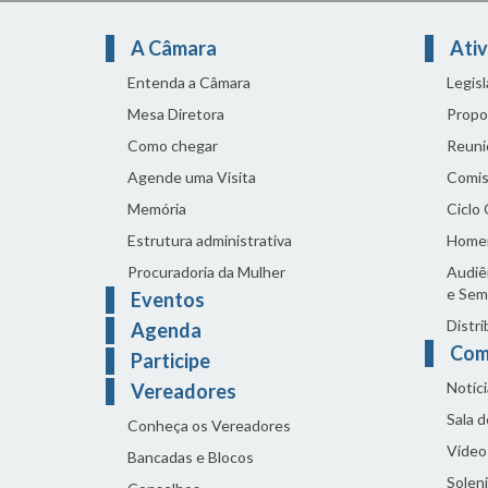
A Câmara
Ativ
Entenda a Câmara
Legis
Mesa Diretora
Propo
Como chegar
Reuni
Agende uma Visita
Comis
Memória
Ciclo
Estrutura administrativa
Home
Procuradoria da Mulher
Audiên
e Sem
Eventos
Distri
Agenda
Com
Participe
Notíci
Vereadores
Sala 
Conheça os Vereadores
Vídeo
Bancadas e Blocos
Solen