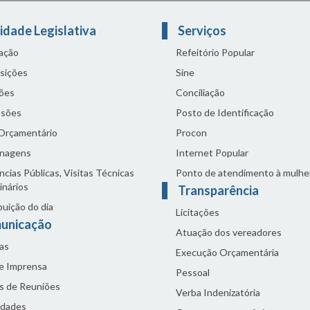
idade Legislativa
Serviços
lação
Refeitório Popular
sições
Sine
ões
Conciliação
sões
Posto de Identificação
 Orçamentário
Procon
nagens
Internet Popular
cias Públicas, Visitas Técnicas
Ponto de atendimento à mulhe
inários
Transparência
buição do dia
Licitações
unicação
Atuação dos vereadores
as
Execução Orçamentária
de Imprensa
Pessoal
s de Reuniões
Verba Indenizatória
idades