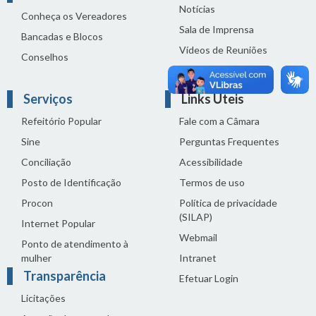
Notícias
Conheça os Vereadores
Sala de Imprensa
Bancadas e Blocos
Vídeos de Reuniões
Conselhos
Solenidades
Serviços
Links Úteis
Refeitório Popular
Fale com a Câmara
Sine
Perguntas Frequentes
Conciliação
Acessibilidade
Posto de Identificação
Termos de uso
Procon
Política de privacidade
(SILAP)
Internet Popular
Webmail
Ponto de atendimento à
mulher
Intranet
Transparência
Efetuar Login
Licitações