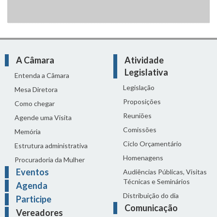
A Câmara
Atividade
Legislativa
Entenda a Câmara
Legislação
Mesa Diretora
Proposições
Como chegar
Reuniões
Agende uma Visita
Comissões
Memória
Ciclo Orçamentário
Estrutura administrativa
Homenagens
Procuradoria da Mulher
Eventos
Audiências Públicas, Visitas
Técnicas e Seminários
Agenda
Distribuição do dia
Participe
Comunicação
Vereadores