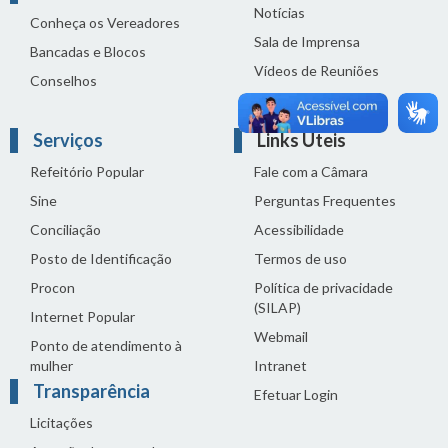
Notícias
Conheça os Vereadores
Sala de Imprensa
Bancadas e Blocos
Vídeos de Reuniões
Conselhos
Solenidades
Serviços
Links Úteis
Refeitório Popular
Fale com a Câmara
Sine
Perguntas Frequentes
Conciliação
Acessibilidade
Posto de Identificação
Termos de uso
Procon
Política de privacidade
(SILAP)
Internet Popular
Webmail
Ponto de atendimento à
mulher
Intranet
Transparência
Efetuar Login
Licitações