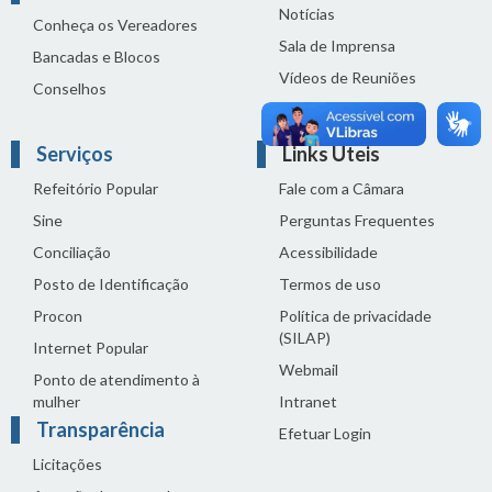
Notícias
Conheça os Vereadores
Sala de Imprensa
Bancadas e Blocos
Vídeos de Reuniões
Conselhos
Solenidades
Serviços
Links Úteis
Refeitório Popular
Fale com a Câmara
Sine
Perguntas Frequentes
Conciliação
Acessibilidade
Posto de Identificação
Termos de uso
Procon
Política de privacidade
(SILAP)
Internet Popular
Webmail
Ponto de atendimento à
mulher
Intranet
Transparência
Efetuar Login
Licitações