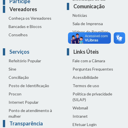
Participe
Comunicação
Vereadores
Notícias
Conheça os Vereadores
Sala de Imprensa
Bancadas e Blocos
Vídeos de Reuniões
Conselhos
Solenidades
Serviços
Links Úteis
Refeitório Popular
Fale com a Câmara
Sine
Perguntas Frequentes
Conciliação
Acessibilidade
Posto de Identificação
Termos de uso
Procon
Política de privacidade
(SILAP)
Internet Popular
Webmail
Ponto de atendimento à
mulher
Intranet
Transparência
Efetuar Login