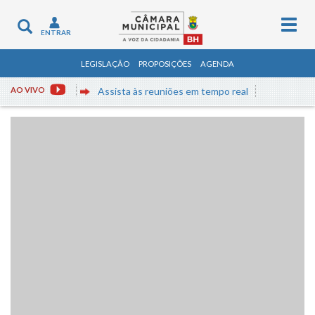
Togg
Toggle
ENTRAR
navig
navigation
LEGISLAÇÃO
PROPOSIÇÕES
AGENDA
AO VIVO
Assista às reuniões em tempo real