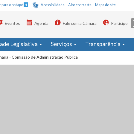
Ir para o rodapé
4
Acessibilidade
Alto contraste
Mapa do site
Eventos
Agenda
Fale com a Câmara
Participe
dade Legislativa
Serviços
Transparência
nária - Comissão de Administração Pública