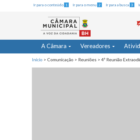
Ir para o conteúdo
1
Ir para o menu
2
Ir para a busca
3
A Câmara
Vereadores
Ativi
Início
>
Comunicação
>
Reuniões
>
4ª Reunião Extraodi