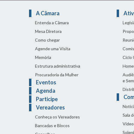
A Câmara
Ativ
Entenda a Câmara
Legis
Mesa Diretora
Propo
Como chegar
Reuni
Agende uma Visita
Comis
Memória
Ciclo
Estrutura administrativa
Home
Procuradoria da Mulher
Audiên
e Sem
Eventos
Distri
Agenda
Com
Participe
Notíci
Vereadores
Sala 
Conheça os Vereadores
Vídeo
Bancadas e Blocos
Solen