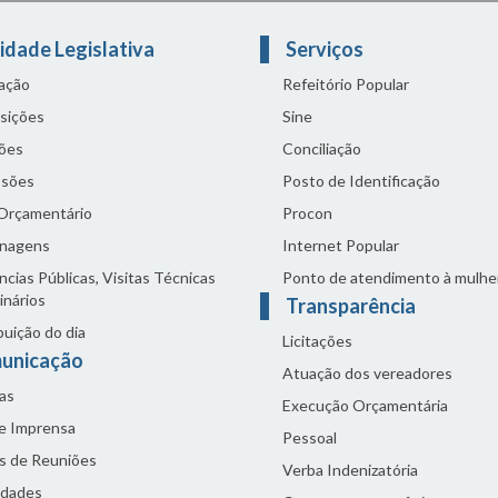
idade Legislativa
Serviços
lação
Refeitório Popular
sições
Sine
ões
Conciliação
sões
Posto de Identificação
 Orçamentário
Procon
nagens
Internet Popular
cias Públicas, Visitas Técnicas
Ponto de atendimento à mulhe
inários
Transparência
buição do dia
Licitações
unicação
Atuação dos vereadores
as
Execução Orçamentária
de Imprensa
Pessoal
s de Reuniões
Verba Indenizatória
idades