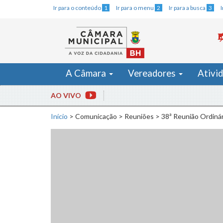
Ir para o conteúdo
1
Ir para o menu
2
Ir para a busca
3
A Câmara
Vereadores
Ativi
AO VIVO
Início
>
Comunicação
>
Reuniões
>
38ª Reunião Ordinár