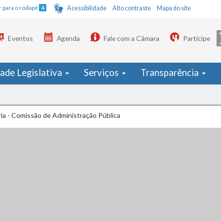
Ir para o rodapé
4
Acessibilidade
Alto contraste
Mapa do site
Eventos
Agenda
Fale com a Câmara
Participe
dade Legislativa
Serviços
Transparência
ia - Comissão de Administração Pública