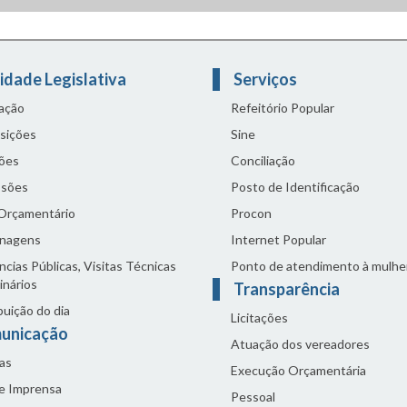
idade Legislativa
Serviços
lação
Refeitório Popular
sições
Sine
ões
Conciliação
sões
Posto de Identificação
 Orçamentário
Procon
nagens
Internet Popular
cias Públicas, Visitas Técnicas
Ponto de atendimento à mulhe
inários
Transparência
buição do dia
Licitações
unicação
Atuação dos vereadores
as
Execução Orçamentária
de Imprensa
Pessoal