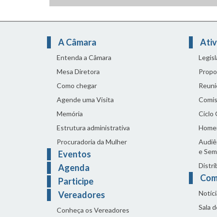
A Câmara
Ativ
Entenda a Câmara
Legis
Mesa Diretora
Propo
Como chegar
Reuni
Agende uma Visita
Comis
Memória
Ciclo
Estrutura administrativa
Home
Procuradoria da Mulher
Audiên
e Sem
Eventos
Distri
Agenda
Com
Participe
Notíci
Vereadores
Sala 
Conheça os Vereadores