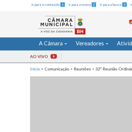
Ir para o conteúdo
1
Ir para o menu
2
Ir para a busca
3
A Câmara
Vereadores
Ativi
AO VIVO
Início
>
Comunicação
>
Reuniões
>
32ª Reunião Ordiná