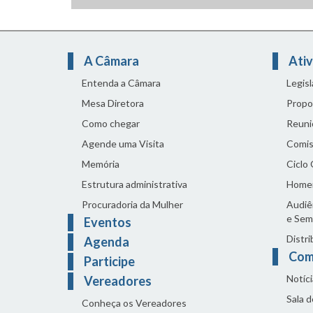
A Câmara
Ativ
Entenda a Câmara
Legis
Mesa Diretora
Propo
Como chegar
Reuni
Agende uma Visita
Comis
Memória
Ciclo
Estrutura administrativa
Home
Procuradoria da Mulher
Audiên
e Sem
Eventos
Distri
Agenda
Com
Participe
Notíci
Vereadores
Sala 
Conheça os Vereadores