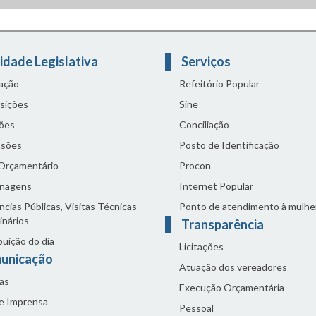
idade Legislativa
Serviços
lação
Refeitório Popular
sições
Sine
ões
Conciliação
sões
Posto de Identificação
 Orçamentário
Procon
nagens
Internet Popular
cias Públicas, Visitas Técnicas
Ponto de atendimento à mulhe
inários
Transparência
buição do dia
Licitações
unicação
Atuação dos vereadores
as
Execução Orçamentária
de Imprensa
Pessoal