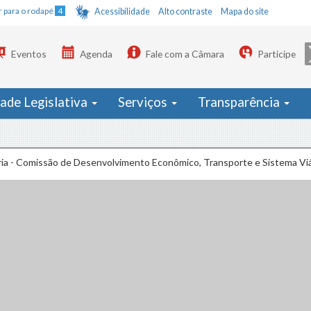
Ir para o rodapé
4
Acessibilidade
Alto contraste
Mapa do site
Eventos
Agenda
Fale com a Câmara
Participe
dade Legislativa
Serviços
Transparência
ria - Comissão de Desenvolvimento Econômico, Transporte e Sistema Viá