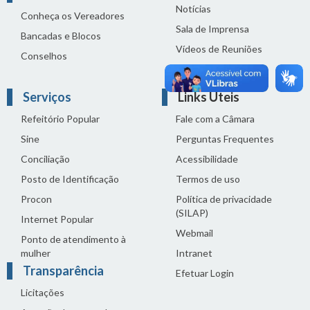
Notícias
Conheça os Vereadores
Sala de Imprensa
Bancadas e Blocos
Vídeos de Reuniões
Conselhos
Solenidades
Serviços
Links Úteis
Refeitório Popular
Fale com a Câmara
Sine
Perguntas Frequentes
Conciliação
Acessibilidade
Posto de Identificação
Termos de uso
Procon
Política de privacidade
(SILAP)
Internet Popular
Webmail
Ponto de atendimento à
mulher
Intranet
Transparência
Efetuar Login
Licitações