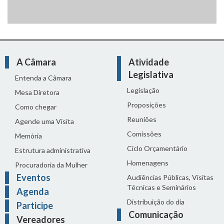
A Câmara
Atividade
Legislativa
Entenda a Câmara
Legislação
Mesa Diretora
Proposições
Como chegar
Reuniões
Agende uma Visita
Comissões
Memória
Ciclo Orçamentário
Estrutura administrativa
Homenagens
Procuradoria da Mulher
Eventos
Audiências Públicas, Visitas
Técnicas e Seminários
Agenda
Distribuição do dia
Participe
Comunicação
Vereadores