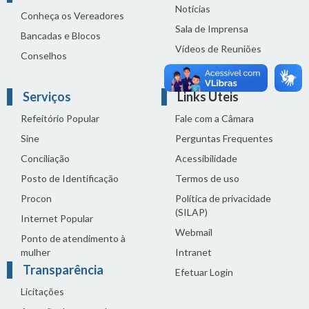
Notícias
Conheça os Vereadores
Sala de Imprensa
Bancadas e Blocos
Vídeos de Reuniões
Conselhos
Solenidades
Serviços
Links Úteis
Refeitório Popular
Fale com a Câmara
Sine
Perguntas Frequentes
Conciliação
Acessibilidade
Posto de Identificação
Termos de uso
Procon
Política de privacidade
(SILAP)
Internet Popular
Webmail
Ponto de atendimento à
mulher
Intranet
Transparência
Efetuar Login
Licitações