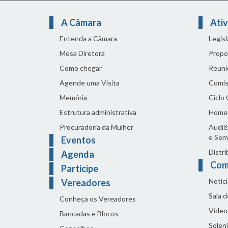
A Câmara
Ativ
Entenda a Câmara
Legis
Mesa Diretora
Propo
Como chegar
Reuni
Agende uma Visita
Comis
Memória
Ciclo
Estrutura administrativa
Home
Procuradoria da Mulher
Audiên
e Sem
Eventos
Distri
Agenda
Com
Participe
Notíci
Vereadores
Sala 
Conheça os Vereadores
Vídeo
Bancadas e Blocos
Solen