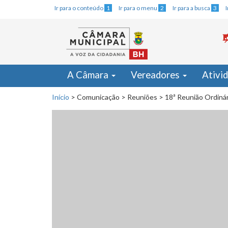
Ir para o conteúdo
1
Ir para o menu
2
Ir para a busca
3
A Câmara
Vereadores
Ativi
Início
>
Comunicação
>
Reuniões
>
18ª Reunião Ordiná