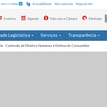
Ir para o rodapé
4
Acessibilidade
Alto contraste
Mapa do site
Eventos
Agenda
Fale com a Câmara
Participe
dade Legislativa
Serviços
Transparência
ria - Comissão de Direitos Humanos e Defesa do Consumidor