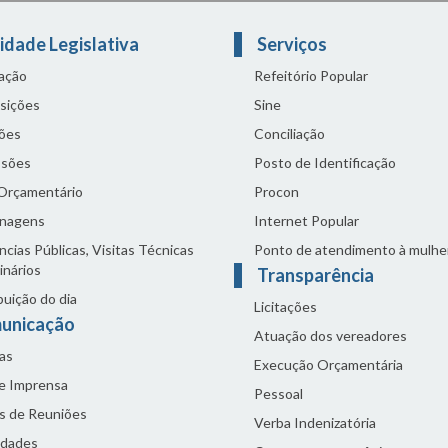
idade Legislativa
Serviços
lação
Refeitório Popular
sições
Sine
ões
Conciliação
sões
Posto de Identificação
 Orçamentário
Procon
nagens
Internet Popular
cias Públicas, Visitas Técnicas
Ponto de atendimento à mulhe
inários
Transparência
buição do dia
Licitações
unicação
Atuação dos vereadores
as
Execução Orçamentária
de Imprensa
Pessoal
s de Reuniões
Verba Indenizatória
idades