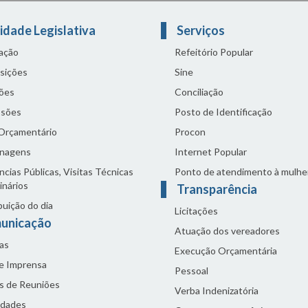
idade Legislativa
Serviços
lação
Refeitório Popular
sições
Sine
ões
Conciliação
sões
Posto de Identificação
 Orçamentário
Procon
nagens
Internet Popular
cias Públicas, Visitas Técnicas
Ponto de atendimento à mulhe
inários
Transparência
buição do dia
Licitações
unicação
Atuação dos vereadores
as
Execução Orçamentária
de Imprensa
Pessoal
s de Reuniões
Verba Indenizatória
idades