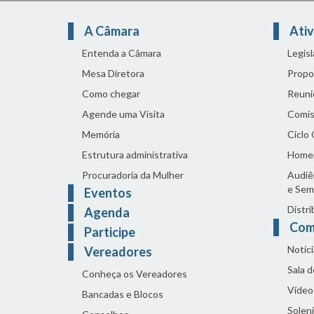
A Câmara
Ativ
Entenda a Câmara
Legis
Mesa Diretora
Propo
Como chegar
Reuni
Agende uma Visita
Comis
Memória
Ciclo
Estrutura administrativa
Home
Procuradoria da Mulher
Audiên
e Sem
Eventos
Distri
Agenda
Com
Participe
Notíci
Vereadores
Sala 
Conheça os Vereadores
Vídeo
Bancadas e Blocos
Solen