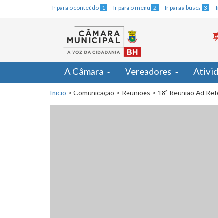
Ir para o conteúdo
1
Ir para o menu
2
Ir para a busca
3
A Câmara
Vereadores
Ativi
Início
>
Comunicação
>
Reuniões
>
18ª Reunião Ad Ref