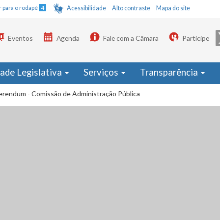
Ir para o rodapé
4
Acessibilidade
Alto contraste
Mapa do site
Eventos
Agenda
Fale com a Câmara
Participe
dade Legislativa
Serviços
Transparência
erendum - Comissão de Administração Pública