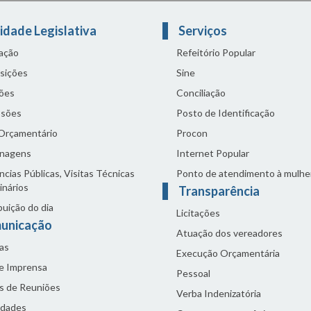
idade Legislativa
Serviços
lação
Refeitório Popular
sições
Sine
ões
Conciliação
sões
Posto de Identificação
 Orçamentário
Procon
nagens
Internet Popular
cias Públicas, Visitas Técnicas
Ponto de atendimento à mulhe
inários
Transparência
buição do dia
Licitações
unicação
Atuação dos vereadores
as
Execução Orçamentária
de Imprensa
Pessoal
s de Reuniões
Verba Indenizatória
idades