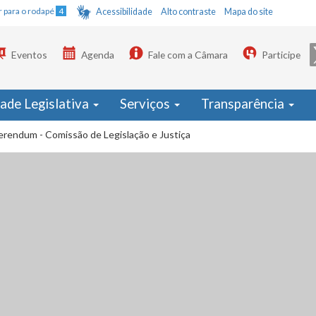
Ir para o rodapé
4
Acessibilidade
Alto contraste
Mapa do site
Eventos
Agenda
Fale com a Câmara
Participe
dade Legislativa
Serviços
Transparência
erendum - Comissão de Legislação e Justiça