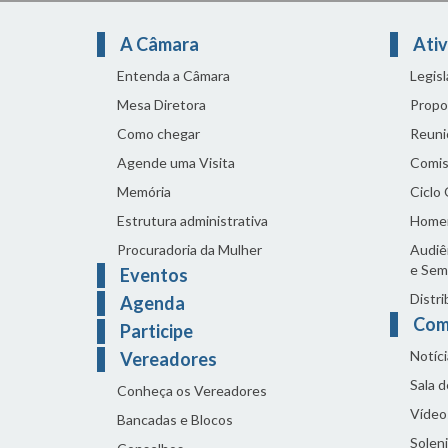
A Câmara
Ativ
Entenda a Câmara
Legis
Mesa Diretora
Propo
Como chegar
Reuni
Agende uma Visita
Comis
Memória
Ciclo
Estrutura administrativa
Home
Procuradoria da Mulher
Audiên
e Sem
Eventos
Distri
Agenda
Com
Participe
Notíci
Vereadores
Sala 
Conheça os Vereadores
Vídeo
Bancadas e Blocos
Solen