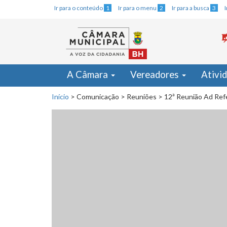
Ir para o conteúdo
1
Ir para o menu
2
Ir para a busca
3
A Câmara
Vereadores
Ativi
Início
>
Comunicação
>
Reuniões
>
12ª Reunião Ad Ref