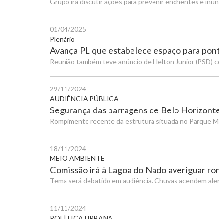
Grupo irá discutir ações para prevenir enchentes e inu
01/04/2025
Plenário
Avança PL que estabelece espaço para pont
Reunião também teve anúncio de Helton Junior (PSD) c
29/11/2024
AUDIÊNCIA PÚBLICA
Segurança das barragens de Belo Horizonte
Rompimento recente da estrutura situada no Parque Mu
18/11/2024
MEIO AMBIENTE
Comissão irá à Lagoa do Nado averiguar r
Tema será debatido em audiência. Chuvas acendem alerta
11/11/2024
POLÍTICA URBANA