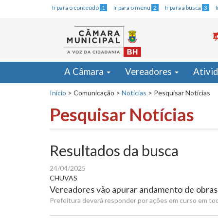
Ir para o conteúdo
1
Ir para o menu
2
Ir para a busca
3
A Câmara
Vereadores
Ativi
Início
>
Comunicação
>
Noticias
>
Pesquisar Notícias
Pesquisar Notícias
Resultados da busca
24/04/2025
CHUVAS
Vereadores vão apurar andamento de obra
Prefeitura deverá responder por ações em curso em todas