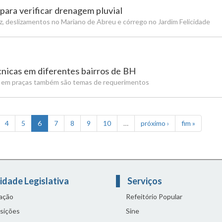
para verificar drenagem pluvial
z, deslizamentos no Mariano de Abreu e córrego no Jardim Felicidade
nicas em diferentes bairros de BH
as em praças também são temas de requerimentos
4
5
6
7
8
9
10
…
próximo ›
fim »
idade Legislativa
Serviços
lação
Refeitório Popular
sições
Sine