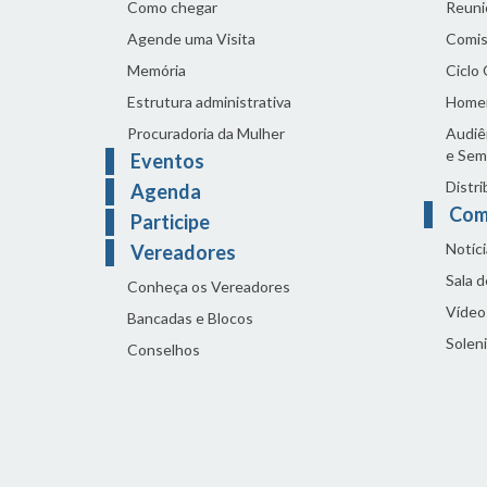
Como chegar
Reuni
Agende uma Visita
Comis
Memória
Ciclo
Estrutura administrativa
Home
Procuradoria da Mulher
Audiên
e Sem
Eventos
Distri
Agenda
Com
Participe
Notíci
Vereadores
Sala 
Conheça os Vereadores
Vídeo
Bancadas e Blocos
Solen
Conselhos