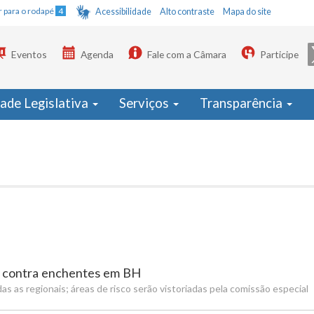
Ir para o rodapé
4
Acessibilidade
Alto contraste
Mapa do site
Eventos
Agenda
Fale com a Câmara
Participe
dade Legislativa
Serviços
Transparência
s contra enchentes em BH
 as regionais; áreas de risco serão vistoriadas pela comissão especial