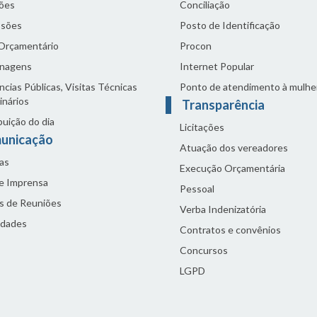
ões
Conciliação
sões
Posto de Identificação
 Orçamentário
Procon
nagens
Internet Popular
cias Públicas, Visitas Técnicas
Ponto de atendimento à mulhe
inários
Transparência
buição do dia
Licitações
unicação
Atuação dos vereadores
as
Execução Orçamentária
de Imprensa
Pessoal
s de Reuniões
Verba Indenizatória
idades
Contratos e convênios
Concursos
LGPD