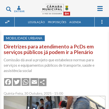
Togg
Toggle
ENTRAR
navig
navigation
LEGISLAÇÃO
PROPOSIÇÕES
AGENDA
MOBILIDADE URBANA
Diretrizes para atendimento a PcDs em
serviços públicos já podem ir a Plenário
Comissão dá aval a projeto que estabelece normas para
serviços e equipamentos públicos de transporte, saúde e
assistência social
Share
Facebook
Twitter
WhatsApp
Email
Quinta-Feira, 30 Outubro, 2025 - 15:00