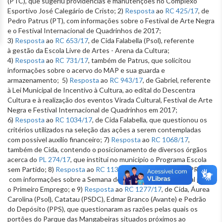
(PTC), que sugeriu providências e manutenções no Complexo
Esportivo José Calegário de Cristo; 2)
Resposta
ao
RC 425/17
, de
Pedro Patrus (PT), com informações sobre o Festival de Arte Negra
e o Festival Internacional de Quadrinhos de 2017;
3)
Resposta
ao
RC 653/17
, de Cida Falabella (Psol), referente
à gestão da Escola Livre de Artes - Arena da Cultura;
4)
Resposta
ao
RC 731/17
, também de Patrus, que solicitou
informações sobre o acervo do MAP e sua guarda e
armazenamento; 5)
Resposta
ao
RC 943/17
, de Gabriel, referente
à Lei Municipal de Incentivo à Cultura, ao edital do Descentra
Cultura e à realização dos eventos Virada Cultural, Festival de Arte
Negra e Festival Internacional de Quadrinhos em 2017;
6)
Resposta
ao
RC 1034/17
, de Cida Falabella, que questionou os
critérios utilizados na seleção das ações a serem contempladas
com possível auxílio financeiro; 7)
Resposta
ao
RC 1068/17
,
também de Cida, contendo o posicionamento de diversos órgãos
acerca do
PL 274/17
, que institui no município o Programa Escola
sem Partido; 8)
Resposta
ao
RC 1132/17
, de Jorge Santos (PRB),
com informações sobre a Semana de Orientação Profissional para
o Primeiro Emprego; e 9)
Resposta
ao
RC 1277/17
, de Cida, Áurea
Carolina (Psol), Catatau (PSDC), Edmar Branco (Avante) e Pedrão
do Depósito (PPS), que questionaram as razões pelas quais os
portões do Parque das Mangabeiras situados próximos ao