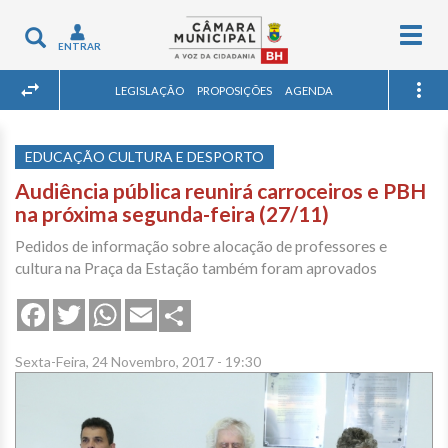
Togg
Toggle
ENTRAR
navig
navigation
LEGISLAÇÃO
PROPOSIÇÕES
AGENDA
EDUCAÇÃO CULTURA E DESPORTO
Audiência pública reunirá carroceiros e PBH
na próxima segunda-feira (27/11)
Pedidos de informação sobre alocação de professores e
cultura na Praça da Estação também foram aprovados
Share
Facebook
Twitter
WhatsApp
Email
Sexta-Feira, 24 Novembro, 2017 - 19:30