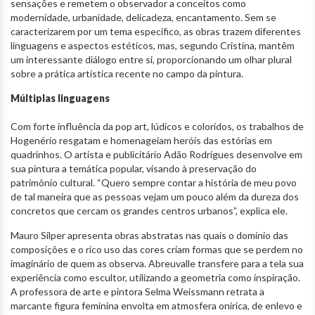
sensações e remetem o observador a conceitos como
modernidade, urbanidade, delicadeza, encantamento. Sem se
caracterizarem por um tema específico, as obras trazem diferentes
linguagens e aspectos estéticos, mas, segundo Cristina, mantêm
um interessante diálogo entre si, proporcionando um olhar plural
sobre a prática artística recente no campo da pintura.
Múltiplas linguagens
Com forte influência da pop art, lúdicos e coloridos, os trabalhos de
Hogenério resgatam e homenageiam heróis das estórias em
quadrinhos. O artista e publicitário Adão Rodrigues desenvolve em
sua pintura a temática popular, visando à preservação do
patrimônio cultural. “Quero sempre contar a história de meu povo
de tal maneira que as pessoas vejam um pouco além da dureza dos
concretos que cercam os grandes centros urbanos”, explica ele.
Mauro Silper apresenta obras abstratas nas quais o domínio das
composições e o rico uso das cores criam formas que se perdem no
imaginário de quem as observa. Abreuvalle transfere para a tela sua
experiência como escultor, utilizando a geometria como inspiração.
A professora de arte e pintora Selma Weissmann retrata a
marcante figura feminina envolta em atmosfera onírica, de enlevo e