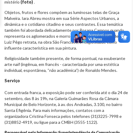
mistério
(foto)
.
Objetos, frutos e flores compõem as luminosas telas de Graça
Malveira. Iara Abreu mostra em sua Série Aspectos Urbanos, a
dinâmica e o cotidiano citadino e seus contrastes. Essa temática
também foi abordada delicadamente por Rosana Campos quando
representa os aglomerados e morros que circundam as cidades. Já
Luiz Pêgo retrata, na obra São Francisco, a religiosidade como
influente característica em sua pintura.
Religiosidade também presente, de forma pontual, na exuberante
arte naïf (ingênua, em francês - caracterizada por uma estética
individual, espontânea, “não acadêmica”) de Ronaldo Mendes.
Serviço
Com entrada franca, a exposição pode ser conferida até o dia 24 de
setembro, das 8 às 19h, na Galeria Guimarães Rosa da Câmara
Municipal de Belo Horizonte, à av. dos Andradas, 3.100, no bairro
Santa Efigênia. Para mais informações, contatos com a
organizadora Cristina Fonseca pelos telefones (31)3225-7998 e
(31)8852-4919, ou ligue para a CMBH (3555-1122).
Responsável pela Informação: Superintendência de Comunicação