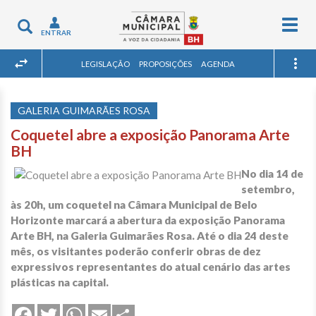
Togg
Toggle
ENTRAR
navig
navigation
LEGISLAÇÃO
PROPOSIÇÕES
AGENDA
GALERIA GUIMARÃES ROSA
Coquetel abre a exposição Panorama Arte
BH
No dia 14 de
setembro,
às 20h, um coquetel na Câmara Municipal de Belo
Horizonte marcará a abertura da exposição Panorama
Arte BH, na Galeria Guimarães Rosa. Até o dia 24 deste
mês, os visitantes poderão conferir obras de dez
expressivos representantes do atual cenário das artes
plásticas na capital.
Share
Facebook
Twitter
WhatsApp
Email