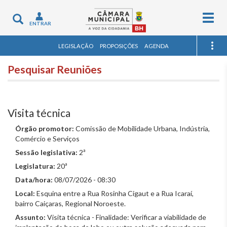
Togg
Toggle
ENTRAR
navig
navigation
LEGISLAÇÃO
PROPOSIÇÕES
AGENDA
Pesquisar Reuniões
Visita técnica
Órgão promotor:
Comissão de Mobilidade Urbana, Indústria,
Comércio e Serviços
Sessão legislativa:
2ª
Legislatura:
20ª
Data/hora:
08/07/2026 - 08:30
Local:
Esquina entre a Rua Rosinha Cigaut e a Rua Icaraí,
bairro Caiçaras, Regional Noroeste.
Assunto:
Visita técnica - Finalidade: Verificar a viabilidade de