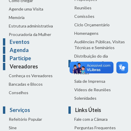
Como chegar
Reuniões
Agende uma Visita
Comissões
Memória
Ciclo Orçamentário
Estrutura administrativa
Homenagens
Procuradoria da Mulher
Eventos
Audiências Públicas, Visitas
Técnicas e Seminários
Agenda
Distribuição do dia
Participe
Comunicação
Vereadores
Notícias
Conheça os Vereadores
Sala de Imprensa
Bancadas e Blocos
Vídeos de Reuniões
Conselhos
Solenidades
Serviços
Links Úteis
Refeitório Popular
Fale com a Câmara
Sine
Perguntas Frequentes