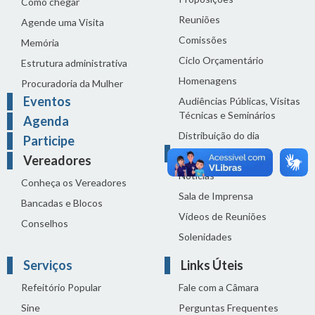
Como chegar
Reuniões
Agende uma Visita
Comissões
Memória
Ciclo Orçamentário
Estrutura administrativa
Homenagens
Procuradoria da Mulher
Eventos
Audiências Públicas, Visitas
Técnicas e Seminários
Agenda
Distribuição do dia
Participe
Comunicação
Vereadores
Notícias
Conheça os Vereadores
Sala de Imprensa
Bancadas e Blocos
Vídeos de Reuniões
Conselhos
Solenidades
Serviços
Links Úteis
Refeitório Popular
Fale com a Câmara
Sine
Perguntas Frequentes