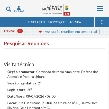
Togg
Toggle
ENTRAR
navig
navigation
LEGISLAÇÃO
PROPOSIÇÕES
AGENDA
AO VIVO
Assista às reuniões em tempo real
Pesquisar Reuniões
Visita técnica
Órgão promotor:
Comissão de Meio Ambiente, Defesa dos
Animais e Política Urbana
Sessão legislativa:
2ª
Legislatura:
20ª
Data/hora:
08/07/2026 - 09:00
Local:
Rua Fued Mansur Kfuri, na altura do nº 40, Bairro Dom
Silvério, Belo Horizonte/MG.