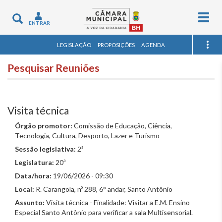
Togg
Toggle
ENTRAR
navig
navigation
LEGISLAÇÃO
PROPOSIÇÕES
AGENDA
Pesquisar Reuniões
Visita técnica
Órgão promotor:
Comissão de Educação, Ciência,
Tecnologia, Cultura, Desporto, Lazer e Turismo
Sessão legislativa:
2ª
Legislatura:
20ª
Data/hora:
19/06/2026 - 09:30
Local:
R. Carangola, nº 288, 6° andar, Santo Antônio
Assunto:
Visita técnica - Finalidade: Visitar a E.M. Ensino
Especial Santo Antônio para verificar a sala Multisensorial.