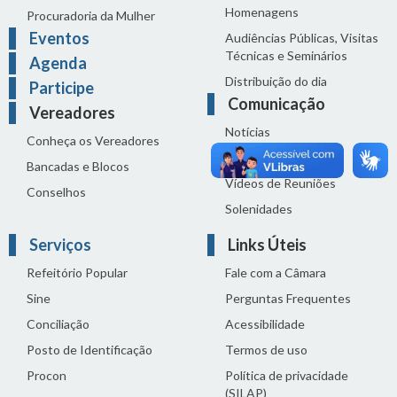
Homenagens
Procuradoria da Mulher
Eventos
Audiências Públicas, Visitas
Técnicas e Seminários
Agenda
Distribuição do dia
Participe
Comunicação
Vereadores
Notícias
Conheça os Vereadores
Sala de Imprensa
Bancadas e Blocos
Vídeos de Reuniões
Conselhos
Solenidades
Serviços
Links Úteis
Refeitório Popular
Fale com a Câmara
Sine
Perguntas Frequentes
Conciliação
Acessibilidade
Posto de Identificação
Termos de uso
Procon
Política de privacidade
(SILAP)