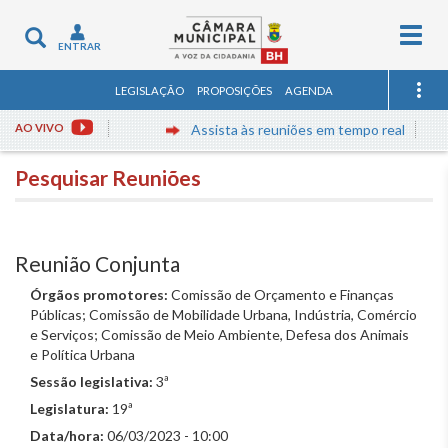
Togg
Toggle
ENTRAR
navig
navigation
LEGISLAÇÃO
PROPOSIÇÕES
AGENDA
AO VIVO
Assista às reuniões em tempo real
Pesquisar Reuniões
Reunião Conjunta
Órgãos promotores:
Comissão de Orçamento e Finanças
Públicas; Comissão de Mobilidade Urbana, Indústria, Comércio
e Serviços; Comissão de Meio Ambiente, Defesa dos Animais
e Política Urbana
Sessão legislativa:
3ª
Legislatura:
19ª
Data/hora:
06/03/2023 - 10:00