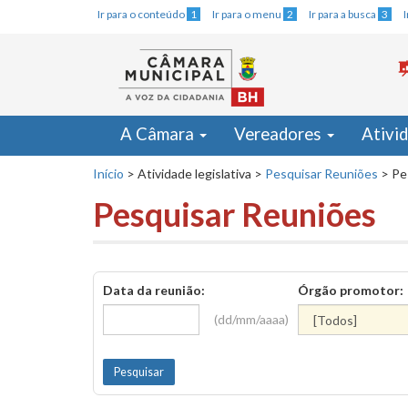
Ir para o conteúdo
1
Ir para o menu
2
Ir para a busca
3
A Câmara
Vereadores
Ativi
Início
>
Atividade legislativa
>
Pesquisar Reuniões
>
Pe
Pesquisar Reuniões
Data da reunião:
Órgão promotor:
(dd/mm/aaaa)