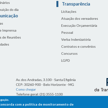
inários
Transparência
buição do dia
Licitações
unicação
Atuação dos vereadores
as
Execução Orçamentária
de Imprensa
Pessoal
s de Reuniões
Verba Indenizatória
idades
Contratos e convênios
Concursos
LGPD
Av. dos Andradas, 3.100 - Santa Efigênia
CEP: 30260-900 - Belo Horizonte - MG
Como chegar
Telefone geral: (31) 3555-1100
Horário de funcionamento:
egação.
7h às 19h
ê concorda com a política de monitoramento de