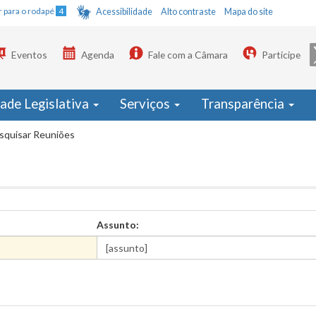
Ir para o rodapé
4
Acessibilidade
Alto contraste
Mapa do site
Eventos
Agenda
Fale com a Câmara
Participe
dade Legislativa
Serviços
Transparência
squisar Reuniões
Assunto: