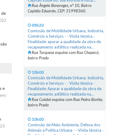
Capitão Eduardo, sua estrutura física,...
Rua Ângela Benareges, n° 10, Bairro
Capitão Eduardo, CEP: 31998360.
o de
2022
09h30
Comissão de Mobilidade Urbana, Indústria,
Comércio e Serviços - - Visita técnica -
Finalidade: apurar a qualidade da obra de
ssão
recapeamento asfáltico realizada na...
Rua Turquesa esquina com Rua Chapecó,
bairro Prado
10h00
Comissão de Mobilidade Urbana, Indústria,
Comércio e Serviços - - Visita técnica -
s e
Finalidade: Apurar a qualidade da obra de
recapeamento asfáltico realizada na...
 em:
Rua Cuiabá esquina com Rua Pedra Bonita,
bairro Prado
e
10h00
Comissão de Meio Ambiente, Defesa dos
023
Animais e Política Urbana - - Visita técnica -