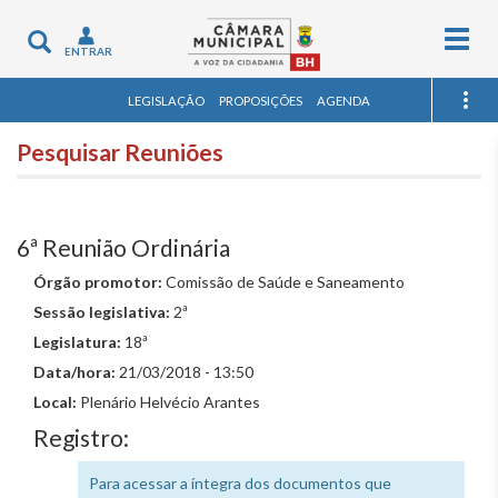
Togg
Toggle
ENTRAR
navig
navigation
LEGISLAÇÃO
PROPOSIÇÕES
AGENDA
Pesquisar Reuniões
6ª Reunião Ordinária
Órgão promotor:
Comissão de Saúde e Saneamento
Sessão legislativa:
2ª
Legislatura:
18ª
Data/hora:
21/03/2018 - 13:50
Local:
Plenário Helvécio Arantes
Registro:
Para acessar a íntegra dos documentos que