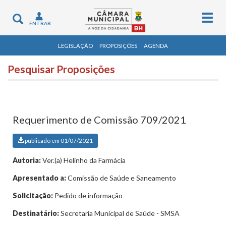
Togg
Toggle
ENTRAR
navig
navigation
LEGISLAÇÃO
PROPOSIÇÕES
AGENDA
Pesquisar Proposições
Requerimento de Comissão 709/2021
publicado em 01/07/2021
Autoria:
Ver.(a) Helinho da Farmácia
Apresentado a:
Comissão de Saúde e Saneamento
Solicitação:
Pedido de informação
Destinatário:
Secretaria Municipal de Saúde - SMSA