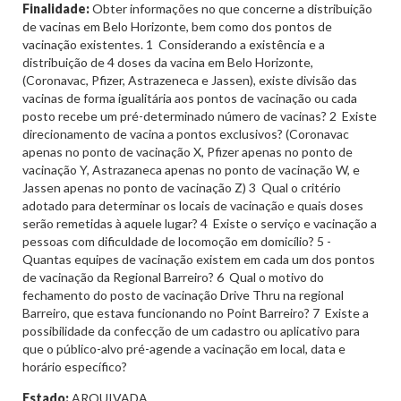
Finalidade:
Obter informações no que concerne a distribuição
de vacinas em Belo Horizonte, bem como dos pontos de
vacinação existentes. 1  Considerando a existência e a
distribuição de 4 doses da vacina em Belo Horizonte,
(Coronavac, Pfizer, Astrazeneca e Jassen), existe divisão das
vacinas de forma igualitária aos pontos de vacinação ou cada
posto recebe um pré-determinado número de vacinas? 2  Existe
direcionamento de vacina a pontos exclusivos? (Coronavac
apenas no ponto de vacinação X, Pfizer apenas no ponto de
vacinação Y, Astrazaneca apenas no ponto de vacinação W, e
Jassen apenas no ponto de vacinação Z) 3  Qual o critério
adotado para determinar os locais de vacinação e quais doses
serão remetidas à aquele lugar? 4  Existe o serviço e vacinação a
pessoas com dificuldade de locomoção em domicílio? 5 -
Quantas equipes de vacinação existem em cada um dos pontos
de vacinação da Regional Barreiro? 6  Qual o motivo do
fechamento do posto de vacinação Drive Thru na regional
Barreiro, que estava funcionando no Point Barreiro? 7  Existe a
possibilidade da confecção de um cadastro ou aplicativo para
que o público-alvo pré-agende a vacinação em local, data e
horário específico?
Estado:
ARQUIVADA