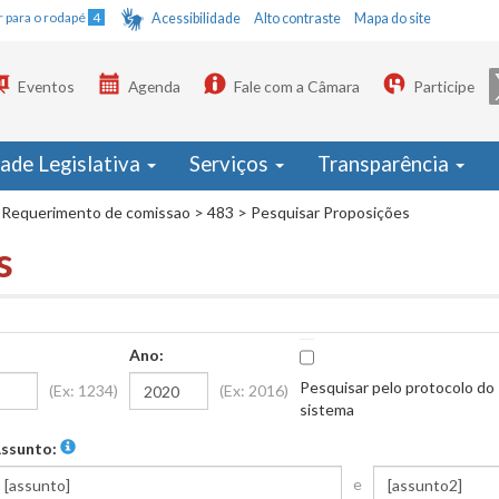
Ir para o rodapé
4
Acessibilidade
Alto contraste
Mapa do site
Eventos
Agenda
Fale com a Câmara
Participe
dade Legislativa
Serviços
Transparência
Requerimento de comissao
>
483
>
Pesquisar Proposições
s
Ano:
Pesquisar pelo protocolo do
(Ex: 1234)
(Ex: 2016)
sistema
ssunto:
e