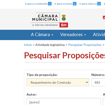
Ir para o conteúdo
1
Ir para o menu
2
Ir para a busca
3
A Câmara
Vereadores
Ativi
Início
>
Atividade legislativa
>
Pesquisar Proposições
>
Pesquisar Proposiçõe
Tipo de proposição:
Número:
Autor:
A