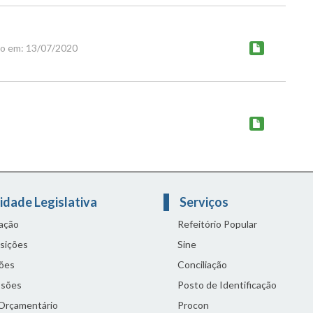
do em: 13/07/2020
idade Legislativa
Serviços
lação
Refeitório Popular
sições
Sine
ões
Conciliação
sões
Posto de Identificação
 Orçamentário
Procon