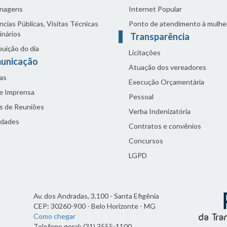
nagens
Internet Popular
cias Públicas, Visitas Técnicas
Ponto de atendimento à mulhe
inários
Transparência
buição do dia
Licitações
unicação
Atuação dos vereadores
as
Execução Orçamentária
de Imprensa
Pessoal
s de Reuniões
Verba Indenizatória
idades
Contratos e convênios
Concursos
LGPD
Av. dos Andradas, 3.100 - Santa Efigênia
CEP: 30260-900 - Belo Horizonte - MG
Como chegar
Telefone geral: (31) 3555-1100