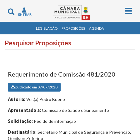
Togg
Toggle
ENTRAR
navig
navigation
LEGISLAÇÃO
PROPOSIÇÕES
AGENDA
Pesquisar Proposições
Requerimento de Comissão 481/2020
publicado em 07/07/2020
Autoria:
Ver.(a) Pedro Bueno
Apresentado a:
Comissão de Saúde e Saneamento
Solicitação:
Pedido de informação
Destinatário:
Secretário Municipal de Segurança e Prevenção,
Genilson Zeferino