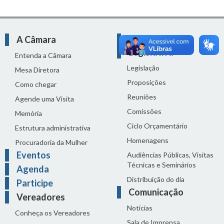
A Câmara
Atividade
Legislativa
Entenda a Câmara
Legislação
Mesa Diretora
Proposições
Como chegar
Reuniões
Agende uma Visita
Comissões
Memória
Ciclo Orçamentário
Estrutura administrativa
Homenagens
Procuradoria da Mulher
Eventos
Audiências Públicas, Visitas
Técnicas e Seminários
Agenda
Distribuição do dia
Participe
Comunicação
Vereadores
Notícias
Conheça os Vereadores
Sala de Imprensa