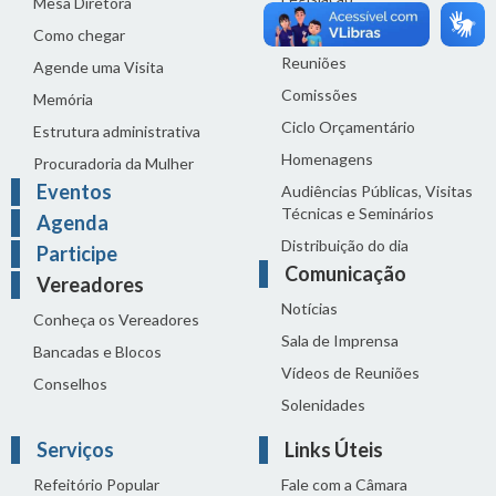
Mesa Diretora
Proposições
Como chegar
Reuniões
Agende uma Visita
Comissões
Memória
Ciclo Orçamentário
Estrutura administrativa
Homenagens
Procuradoria da Mulher
Eventos
Audiências Públicas, Visitas
Técnicas e Seminários
Agenda
Distribuição do dia
Participe
Comunicação
Vereadores
Notícias
Conheça os Vereadores
Sala de Imprensa
Bancadas e Blocos
Vídeos de Reuniões
Conselhos
Solenidades
Serviços
Links Úteis
Refeitório Popular
Fale com a Câmara