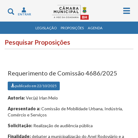
Togg
Toggle
ENTRAR
navig
navigation
LEGISLAÇÃO
PROPOSIÇÕES
AGENDA
Pesquisar Proposições
Requerimento de Comissão 4686/2025
publicado em 22/10/2025
Autoria:
Ver.(a) Irlan Melo
Apresentado a:
Comissão de Mobilidade Urbana, Indústria,
Comércio e Serviços
Solicitação:
Realização de audiência pública
Finalidade:
debater a municipalização do Anel Rodoviário e a