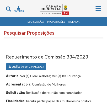
Togg
Toggle
ENTRAR
navig
navigation
LEGISLAÇÃO
PROPOSIÇÕES
AGENDA
Pesquisar Proposições
Requerimento de Comissão 334/2023
publicado em 03/03/2023
Autoria:
Ver.(a) Cida Falabella; Ver.(a) Iza Lourença
Apresentado a:
Comissão de Mulheres
Solicitação:
Realização de reunião com convidados
Finalidade:
Discutir participação das mulheres na política.