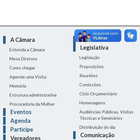
A Câmara
Atividade
Legislativa
Entenda a Câmara
Legislação
Mesa Diretora
Proposições
Como chegar
Reuniões
Agende uma Visita
Comissões
Memória
Ciclo Orçamentário
Estrutura administrativa
Homenagens
Procuradoria da Mulher
Eventos
Audiências Públicas, Visitas
Técnicas e Seminários
Agenda
Distribuição do dia
Participe
Comunicação
Vereadores