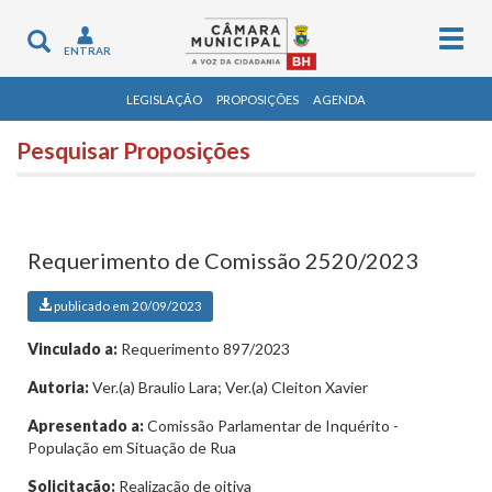
Togg
Toggle
ENTRAR
navig
navigation
LEGISLAÇÃO
PROPOSIÇÕES
AGENDA
Pesquisar Proposições
Requerimento de Comissão 2520/2023
publicado em 20/09/2023
Vinculado a:
Requerimento 897/2023
Autoria:
Ver.(a) Braulio Lara; Ver.(a) Cleiton Xavier
Apresentado a:
Comissão Parlamentar de Inquérito -
População em Situação de Rua
Solicitação:
Realização de oitiva