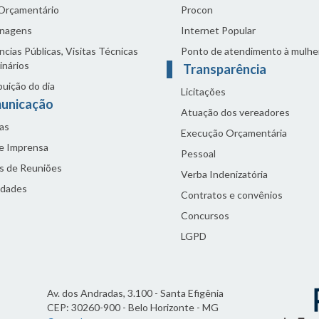
 Orçamentário
Procon
nagens
Internet Popular
cias Públicas, Visitas Técnicas
Ponto de atendimento à mulhe
inários
Transparência
buição do dia
Licitações
unicação
Atuação dos vereadores
as
Execução Orçamentária
de Imprensa
Pessoal
s de Reuniões
Verba Indenizatória
idades
Contratos e convênios
Concursos
LGPD
Av. dos Andradas, 3.100 - Santa Efigênia
CEP: 30260-900 - Belo Horizonte - MG