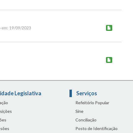
o em: 19/09/2023
idade Legislativa
Serviços
lação
Refeitório Popular
sições
Sine
ões
Conciliação
sões
Posto de Identificação