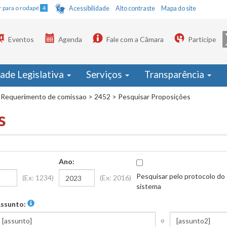
Ir para o rodapé
4
Acessibilidade
Alto contraste
Mapa do site
Eventos
Agenda
Fale com a Câmara
Participe
dade Legislativa
Serviços
Transparência
Requerimento de comissao
>
2452
>
Pesquisar Proposições
s
Ano:
Pesquisar pelo protocolo do
(Ex: 1234)
(Ex: 2016)
sistema
ssunto:
e