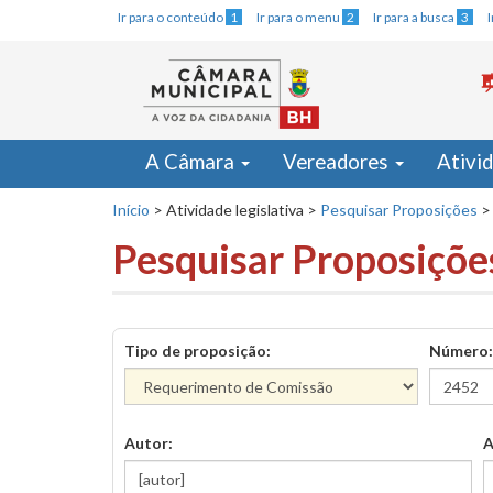
Ir para o conteúdo
1
Ir para o menu
2
Ir para a busca
3
A Câmara
Vereadores
Ativi
Início
>
Atividade legislativa
>
Pesquisar Proposições
>
Pesquisar Proposiçõe
Tipo de proposição:
Número:
Autor:
A