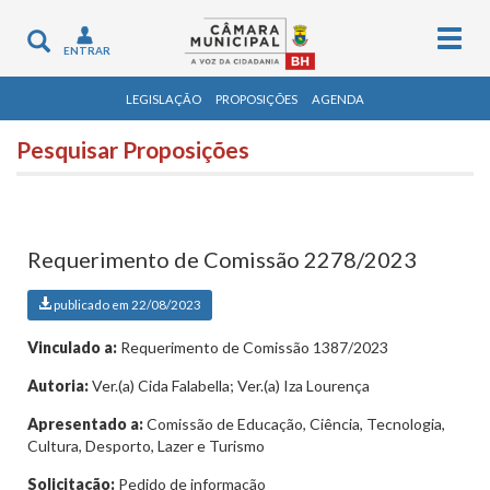
Togg
Toggle
ENTRAR
navig
navigation
LEGISLAÇÃO
PROPOSIÇÕES
AGENDA
Pesquisar Proposições
Requerimento de Comissão 2278/2023
publicado em 22/08/2023
Vinculado a:
Requerimento de Comissão 1387/2023
Autoria:
Ver.(a) Cida Falabella; Ver.(a) Iza Lourença
Apresentado a:
Comissão de Educação, Ciência, Tecnologia,
Cultura, Desporto, Lazer e Turismo
Solicitação:
Pedido de informação