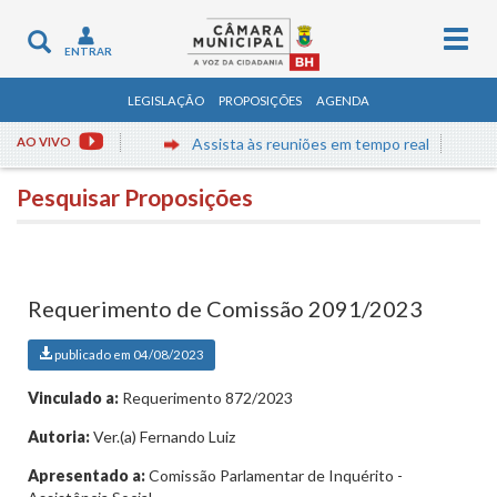
Togg
Toggle
ENTRAR
navig
navigation
LEGISLAÇÃO
PROPOSIÇÕES
AGENDA
AO VIVO
Assista às reuniões em tempo real
Pesquisar Proposições
Requerimento de Comissão 2091/2023
publicado em 04/08/2023
Vinculado a:
Requerimento 872/2023
Autoria:
Ver.(a) Fernando Luiz
Apresentado a:
Comissão Parlamentar de Inquérito -