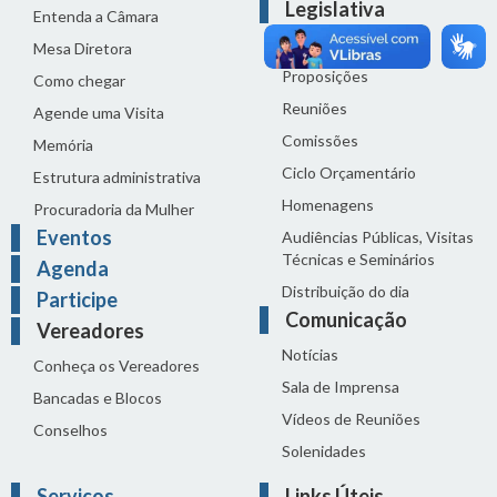
Legislativa
Entenda a Câmara
Legislação
Mesa Diretora
Proposições
Como chegar
Reuniões
Agende uma Visita
Comissões
Memória
Ciclo Orçamentário
Estrutura administrativa
Homenagens
Procuradoria da Mulher
Eventos
Audiências Públicas, Visitas
Técnicas e Seminários
Agenda
Distribuição do dia
Participe
Comunicação
Vereadores
Notícias
Conheça os Vereadores
Sala de Imprensa
Bancadas e Blocos
Vídeos de Reuniões
Conselhos
Solenidades
Serviços
Links Úteis