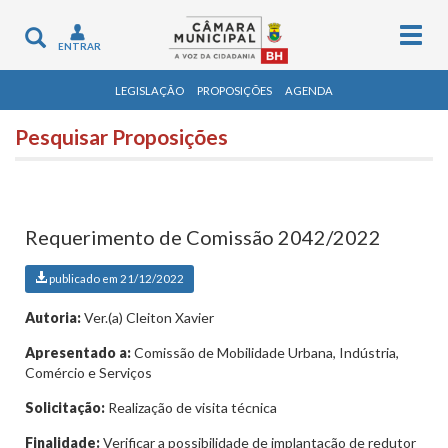
Togg
Toggle
ENTRAR
navig
navigation
LEGISLAÇÃO
PROPOSIÇÕES
AGENDA
Pesquisar Proposições
Requerimento de Comissão 2042/2022
publicado em 21/12/2022
Autoria:
Ver.(a) Cleiton Xavier
Apresentado a:
Comissão de Mobilidade Urbana, Indústria,
Comércio e Serviços
Solicitação:
Realização de visita técnica
Finalidade:
Verificar a possibilidade de implantação de redutor