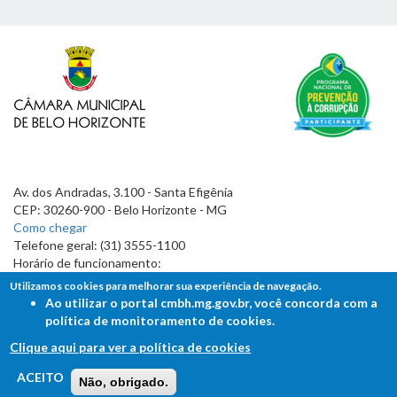
Av. dos Andradas, 3.100 - Santa Efigênia
CEP: 30260-900 - Belo Horizonte - MG
Como chegar
Telefone geral: (31) 3555-1100
Horário de funcionamento:
7h às 19h
Utilizamos cookies para melhorar sua experiência de navegação.
Ao utilizar o portal cmbh.mg.gov.br, você concorda com a
política de monitoramento de cookies.
Clique aqui para ver a política de cookies
FALE COM A CÂMARA
ACEITO
Não, obrigado.
Ouvidoria - Lei de Acesso à Informação