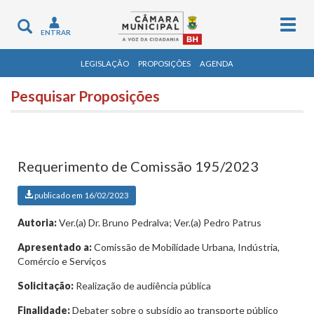
Togg
Toggle
ENTRAR
navig
navigation
LEGISLAÇÃO
PROPOSIÇÕES
AGENDA
Pesquisar Proposições
Requerimento de Comissão 195/2023
publicado em 16/02/2023
Autoria:
Ver.(a) Dr. Bruno Pedralva; Ver.(a) Pedro Patrus
Apresentado a:
Comissão de Mobilidade Urbana, Indústria,
Comércio e Serviços
Solicitação:
Realização de audiência pública
Finalidade:
Debater sobre o subsídio ao transporte público