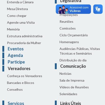
Legislativa
Entenda a Câmara
Legislação
Mesa Diretora
Proposições
Como chegar
Reuniões
Agende uma Visita
Comissões
Memória
Ciclo Orçamentário
Estrutura administrativa
Homenagens
Procuradoria da Mulher
Eventos
Audiências Públicas, Visitas
Técnicas e Seminários
Agenda
Distribuição do dia
Participe
Comunicação
Vereadores
Notícias
Conheça os Vereadores
Sala de Imprensa
Bancadas e Blocos
Vídeos de Reuniões
Conselhos
Solenidades
Serviços
Links Úteis