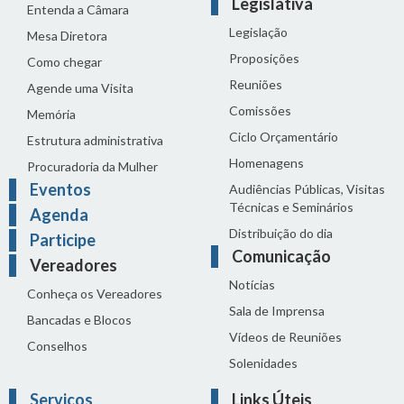
Legislativa
Entenda a Câmara
Legislação
Mesa Diretora
Proposições
Como chegar
Reuniões
Agende uma Visita
Comissões
Memória
Ciclo Orçamentário
Estrutura administrativa
Homenagens
Procuradoria da Mulher
Eventos
Audiências Públicas, Visitas
Técnicas e Seminários
Agenda
Distribuição do dia
Participe
Comunicação
Vereadores
Notícias
Conheça os Vereadores
Sala de Imprensa
Bancadas e Blocos
Vídeos de Reuniões
Conselhos
Solenidades
Serviços
Links Úteis