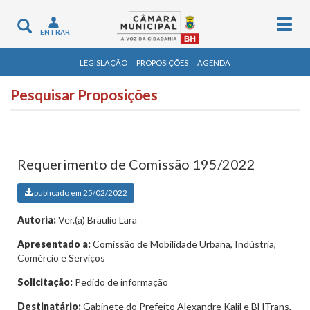
Togg
Toggle
ENTRAR
navig
navigation
LEGISLAÇÃO
PROPOSIÇÕES
AGENDA
Pesquisar Proposições
Requerimento de Comissão 195/2022
publicado em 25/02/2022
Autoria:
Ver.(a) Braulio Lara
Apresentado a:
Comissão de Mobilidade Urbana, Indústria,
Comércio e Serviços
Solicitação:
Pedido de informação
Destinatário:
Gabinete do Prefeito Alexandre Kalil e BHTrans,