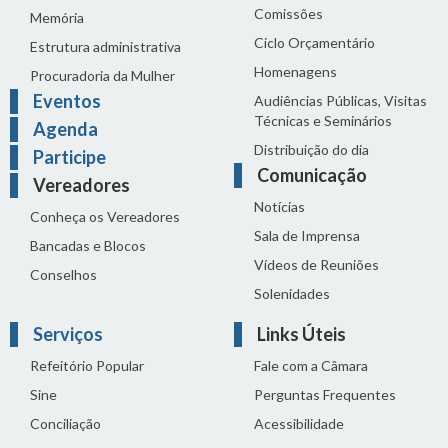
Comissões
Memória
Ciclo Orçamentário
Estrutura administrativa
Homenagens
Procuradoria da Mulher
Eventos
Audiências Públicas, Visitas
Técnicas e Seminários
Agenda
Distribuição do dia
Participe
Comunicação
Vereadores
Notícias
Conheça os Vereadores
Sala de Imprensa
Bancadas e Blocos
Vídeos de Reuniões
Conselhos
Solenidades
Serviços
Links Úteis
Refeitório Popular
Fale com a Câmara
Sine
Perguntas Frequentes
Conciliação
Acessibilidade