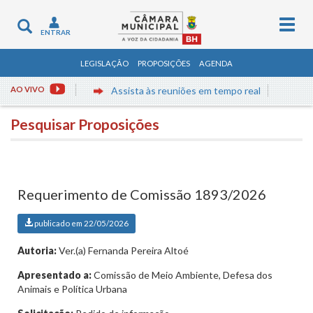
Togg
Toggle
ENTRAR
navig
navigation
LEGISLAÇÃO
PROPOSIÇÕES
AGENDA
AO VIVO
Assista às reuniões em tempo real
Pesquisar Proposições
Requerimento de Comissão 1893/2026
publicado em 22/05/2026
Autoria:
Ver.(a) Fernanda Pereira Altoé
Apresentado a:
Comissão de Meio Ambiente, Defesa dos
Animais e Política Urbana