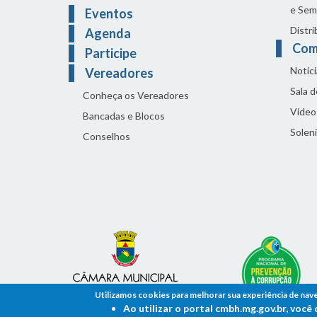
e Sem
Eventos
Distri
Agenda
Com
Participe
Notíci
Vereadores
Sala 
Conheça os Vereadores
Vídeo
Bancadas e Blocos
Solen
Conselhos
Utilizamos cookies para melhorar sua experiência de nav
Ao utilizar o portal cmbh.mg.gov.br, voc