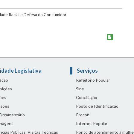
dade Racial e Defesa do Consumidor
idade Legislativa
Serviços
lação
Refeitório Popular
sições
Sine
ões
Conciliação
sões
Posto de Identificação
 Orçamentário
Procon
nagens
Internet Popular
cias Públicas, Visitas Técnicas
Ponto de atendimento à mulhe