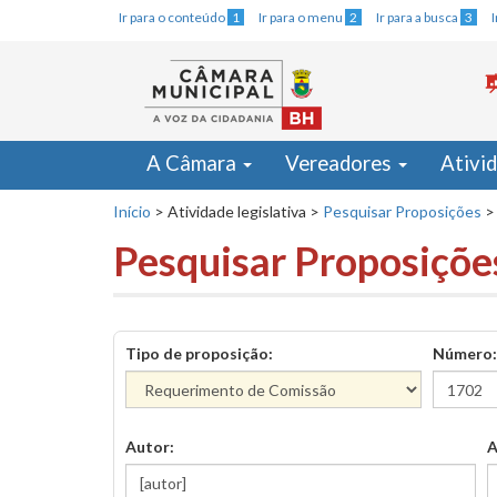
Ir para o conteúdo
1
Ir para o menu
2
Ir para a busca
3
A Câmara
Vereadores
Ativi
Início
>
Atividade legislativa
>
Pesquisar Proposições
>
Pesquisar Proposiçõe
Tipo de proposição:
Número:
Autor:
A