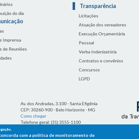
inários
Transparência
buição do dia
Licitações
unicação
Atuação dos vereadores
as
Execução Orçamentária
de Imprensa
Pessoal
s de Reuniões
Verba Indenizatória
idades
Contratos e convênios
Concursos
LGPD
Av. dos Andradas, 3.100 - Santa Efigênia
CEP: 30260-900 - Belo Horizonte - MG
Como chegar
Telefone geral: (31) 3555-1100
Horário de funcionamento:
egação.
7h às 19h
ê concorda com a política de monitoramento de