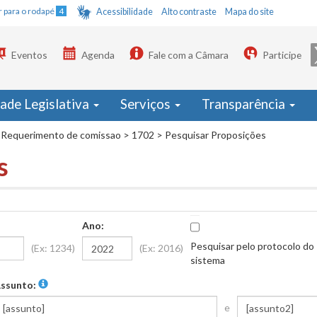
Ir para o rodapé
4
Acessibilidade
Alto contraste
Mapa do site
Eventos
Agenda
Fale com a Câmara
Participe
dade Legislativa
Serviços
Transparência
Requerimento de comissao
>
1702
>
Pesquisar Proposições
s
Ano:
Pesquisar pelo protocolo do
(Ex: 1234)
(Ex: 2016)
sistema
ssunto:
e