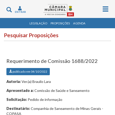
Togg
Toggle
ENTRAR
navig
navigation
LEGISLAÇÃO
PROPOSIÇÕES
AGENDA
Pesquisar Proposições
Requerimento de Comissão 1688/2022
publicado em 04/10/2022
Autoria:
Ver.(a) Braulio Lara
Apresentado a:
Comissão de Saúde e Saneamento
Solicitação:
Pedido de informação
Destinatário:
Companhia de Saneamento de Minas Gerais -
COPASA