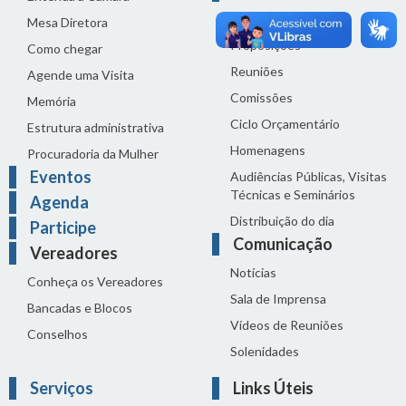
Legislação
Mesa Diretora
Proposições
Como chegar
Reuniões
Agende uma Visita
Comissões
Memória
Ciclo Orçamentário
Estrutura administrativa
Homenagens
Procuradoria da Mulher
Eventos
Audiências Públicas, Visitas
Técnicas e Seminários
Agenda
Distribuição do dia
Participe
Comunicação
Vereadores
Notícias
Conheça os Vereadores
Sala de Imprensa
Bancadas e Blocos
Vídeos de Reuniões
Conselhos
Solenidades
Serviços
Links Úteis