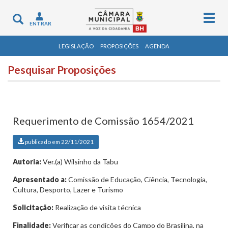
Togg
Toggle
ENTRAR
navig
navigation
LEGISLAÇÃO
PROPOSIÇÕES
AGENDA
Pesquisar Proposições
Requerimento de Comissão 1654/2021
publicado em 22/11/2021
Autoria:
Ver.(a) Wilsinho da Tabu
Apresentado a:
Comissão de Educação, Ciência, Tecnologia,
Cultura, Desporto, Lazer e Turismo
Solicitação:
Realização de visita técnica
Finalidade:
Verificar as condições do Campo do Brasilina, na