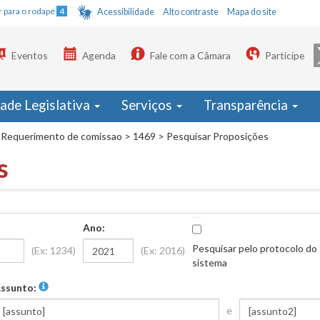
Ir para o rodapé
4
Acessibilidade
Alto contraste
Mapa do site
Eventos
Agenda
Fale com a Câmara
Participe
dade Legislativa
Serviços
Transparência
Requerimento de comissao
>
1469
>
Pesquisar Proposições
s
Ano:
Pesquisar pelo protocolo do
(Ex: 1234)
(Ex: 2016)
sistema
ssunto:
e