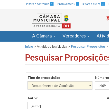
Ir para o conteúdo
1
Ir para o menu
2
Ir para a busca
3
A Câmara
Vereadores
Ativi
Início
>
Atividade legislativa
>
Pesquisar Proposições
>
Pesquisar Proposiçõe
Tipo de proposição:
Número:
Autor:
A