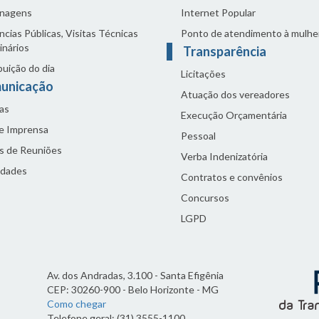
nagens
Internet Popular
cias Públicas, Visitas Técnicas
Ponto de atendimento à mulhe
inários
Transparência
buição do dia
Licitações
unicação
Atuação dos vereadores
as
Execução Orçamentária
de Imprensa
Pessoal
s de Reuniões
Verba Indenizatória
idades
Contratos e convênios
Concursos
LGPD
Av. dos Andradas, 3.100 - Santa Efigênia
CEP: 30260-900 - Belo Horizonte - MG
Como chegar
Telefone geral: (31) 3555-1100