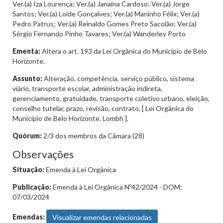
Ver.(a) Iza Lourença; Ver.(a) Janaina Cardoso; Ver.(a) Jorge
Santos; Ver.(a) Loíde Gonçalves; Ver.(a) Maninho Félix; Ver.(a)
Pedro Patrus; Ver.(a) Reinaldo Gomes Preto Sacolão; Ver.(a)
Sérgio Fernando Pinho Tavares; Ver.(a) Wanderley Porto
Ementa:
Altera o art. 193 da Lei Orgânica do Município de Belo
Horizonte.
Assunto:
Alteração, competência, serviço público, sistema
viário, transporte escolar, administração indireta,
gerenciamento, gratuidade, transporte coletivo urbano, eleição,
conselho tutelar, prazo, revisão, contrato, [ Lei Orgânica do
Município de Belo Horizonte. Lombh ].
Quórum:
2/3 dos membros da Câmara (28)
Observações
Situação:
Emenda à Lei Orgânica
Publicação:
Emenda à Lei Orgânica Nº42/2024 - DOM:
07/03/2024
Emendas:
Visualizar emendas relacionadas