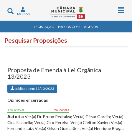
Togg
Toggle
ENTRAR
navig
navigation
LEGISLAÇÃO
PROPOSIÇÕES
AGENDA
Pesquisar Proposições
Proposta de Emenda à Lei Orgânica
13/2023
publicado em 11/10/2023
Opiniões encerradas
1 foi a favor
0 foi contra
Autoria:
Ver.(a) Dr. Bruno Pedralva; Ver.(a) César Gordin; Ver.(a)
Cida Falabella; Ver.(a) Ciro Pereira; Ver.(a) Cleiton Xavier; Ver.(a)
Fernando Luiz; Ver.(a) Gilson Guimarães; Ver.(a) Henrique Braga;