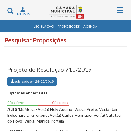
Togg
Toggle
ENTRAR
navig
navigation
LEGISLAÇÃO
PROPOSIÇÕES
AGENDA
Pesquisar Proposições
Projeto de Resolução 710/2019
publicado em 26/02/2019
Opiniões encerradas
0 foi a favor
0 foi contra
Autoria:
Mesa - Ver.(a) Nely Aquino; Ver.(a) Preto; Ver.(a) Jair
Bolsonaro Di Gregório; Ver.(a) Carlos Henrique; Ver.(a) Catatau
do Povo; Ver.(a) Marilda Portela