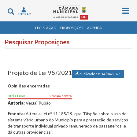
Togg
Toggle
ENTRAR
navig
navigation
LEGISLAÇÃO
PROPOSIÇÕES
AGENDA
Pesquisar Proposições
Projeto de Lei 95/2021
publicado em 14/04/2021
Opiniões encerradas
0 foi a favor
2 foram contra
Autoria:
Ver.(a) Rubão
Ementa:
Altera a Lei n° 11.185/19, que "Dispõe sobre o uso do
sistema viário urbano do Município para a prestação de serviços
de transporte individual privado remunerado de passageiros, e
dá outras providências".