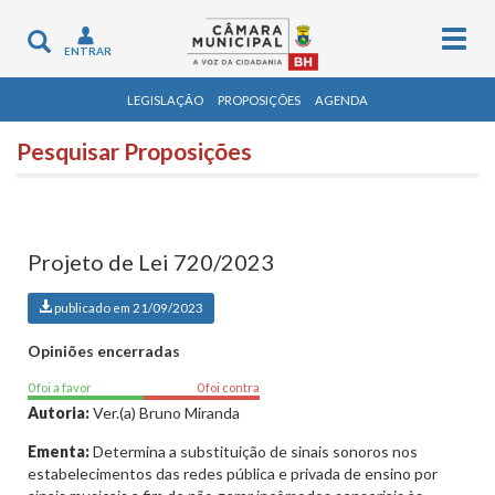
Togg
Toggle
ENTRAR
navig
navigation
LEGISLAÇÃO
PROPOSIÇÕES
AGENDA
Pesquisar Proposições
Projeto de Lei 720/2023
publicado em 21/09/2023
Opiniões encerradas
0 foi a favor
0 foi contra
Autoria:
Ver.(a) Bruno Miranda
Ementa:
Determina a substituição de sinais sonoros nos
estabelecimentos das redes pública e privada de ensino por