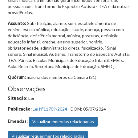
sinais musicais a fim de não gerar incômodos sensoriais às
pessoas com Transtorno do Espectro Autista - TEA e dá outras
providências.
Assunto:
Substituição, alarme, som, estabelecimento de
ensino, escola pública, educação, saúde, doença, pessoa com
deficiência, deficiência mental, música, posturas, definição,
educação infantil, creche, ensino superior, horário,
obrigatoriedade, administração direta, fiscalização, [ Sinal
sonoro. Sinal musical. Autismo. Transtorno do Espectro Autista.
TEA. Pânico. Escolas Municipais de Educação Infantil. EMEIs.
Aula. Recreio. Secretaria Municipal de Educação. SMED ].
Quórum:
maioria dos membros da Câmara (21)
Observações
Situação:
Lei
Publicação:
Lei Nº11709/2024
- DOM: 05/07/2024
Emendas:
Visualizar emendas relacionadas
Visualizar requerimentos relacionados