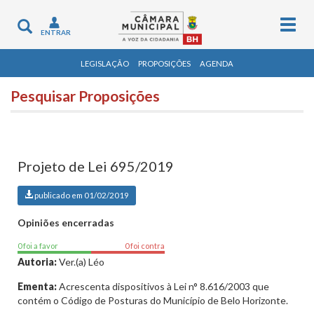
Togg
Toggle
ENTRAR
navig
navigation
LEGISLAÇÃO
PROPOSIÇÕES
AGENDA
Pesquisar Proposições
Projeto de Lei 695/2019
publicado em 01/02/2019
Opiniões encerradas
0 foi a favor
0 foi contra
Autoria:
Ver.(a) Léo
Ementa:
Acrescenta dispositivos à Lei n° 8.616/2003 que
contém o Código de Posturas do Município de Belo Horizonte.