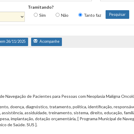
Tramitando?
Sim
Não
Tanto faz
 em 26/11/2025
Acompanhe
 de Navegação de Pacientes para Pessoas com Neoplasia Maligna Oncoló
o, doença, diagnóstico, tratamento, política, identificação, responsável,
 assistência, assiduidade, treinamento, sistema, direito, educação, famíl
sa, implantação, dotação orçamentária, [ Programa Municipal de Nave
ico de Saúde. SUS ].