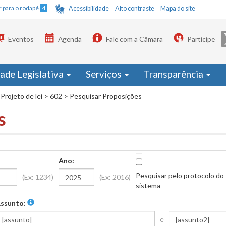
Ir para o rodapé
4
Acessibilidade
Alto contraste
Mapa do site
Eventos
Agenda
Fale com a Câmara
Participe
dade Legislativa
Serviços
Transparência
Projeto de lei
>
602
>
Pesquisar Proposições
s
Ano:
Pesquisar pelo protocolo do
(Ex: 1234)
(Ex: 2016)
sistema
ssunto:
e