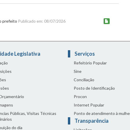
o prefeito
Publicado em: 08/07/2026
idade Legislativa
Serviços
lação
Refeitório Popular
sições
Sine
ões
Conciliação
sões
Posto de Identificação
 Orçamentário
Procon
nagens
Internet Popular
cias Públicas, Visitas Técnicas
Ponto de atendimento à mulhe
inários
Transparência
buição do dia
Licitações