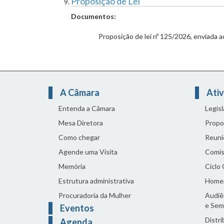
Proposição de Lei
Documentos:
Proposição de lei nº 125/2026, enviada a
A Câmara
Ativ
Entenda a Câmara
Legis
Mesa Diretora
Propo
Como chegar
Reuni
Agende uma Visita
Comis
Memória
Ciclo
Estrutura administrativa
Home
Procuradoria da Mulher
Audiên
e Sem
Eventos
Distri
Agenda