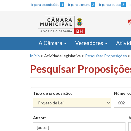
Ir para o conteúdo
1
Ir para o menu
2
Ir para a busca
3
A Câmara
Vereadores
Ativi
Início
>
Atividade legislativa
>
Pesquisar Proposições
>
Pesquisar Proposiçõe
Tipo de proposição:
Número:
Autor:
A